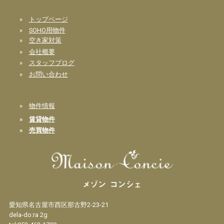
»
トップページ
»
SOHO用物件
»
空き家対策
»
会社概要
»
スタッフブログ
»
お問い合わせ
»
物件情報
»
賃貸物件
»
売買物件
愛知県名古屋市西区那古野2-23-21
dela-do:ra 2g