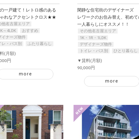
の一戸建て！レトロ感のある
閑静な住宅街のデザイナーズ 
ゃれなアクセントクロス★★
レワークのお住み替え、初めて
の他名古屋エリア
一人暮らしにオススメ！！
DK～4LDK
おすすめ
その他名古屋エリア
ザイナーズ物件
1K・1R・1LDK
イレ・バス別
ふたり暮らし
デザイナーズ物件
トイレ・バス別
ひとり暮らし
料(月額)
,000円
▼賃料(月額)
90,000円
more
more