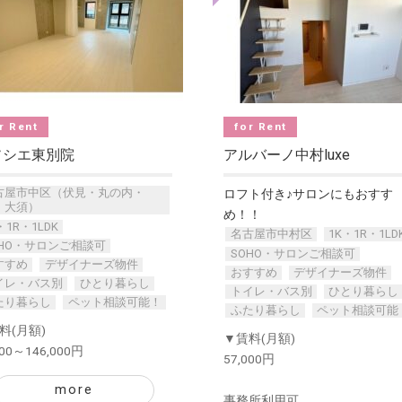
r Rent
for Rent
ソシエ東別院
アルバーノ中村luxe
古屋市中区（伏見・丸の内・
ロフト付き♪サロンにもおすす
・大須）
め！！
・1R・1LDK
名古屋市中村区
1K・1R・1LD
OHO・サロンご相談可
SOHO・サロンご相談可
すすめ
デザイナーズ物件
おすすめ
デザイナーズ物件
イレ・バス別
ひとり暮らし
トイレ・バス別
ひとり暮らし
たり暮らし
ペット相談可能！
ふたり暮らし
ペット相談可能
料(月額)
▼賃料(月額)
000～146,000円
57,000円
more
事務所利用可