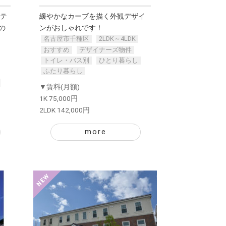
テ
緩やかなカーブを描く外観デザイ
の
ンがおしゃれです！
名古屋市千種区
2LDK～4LDK
おすすめ
デザイナーズ物件
トイレ・バス別
ひとり暮らし
ふたり暮らし
▼賃料(月額)
1K 75,000円
2LDK 142,000円
more