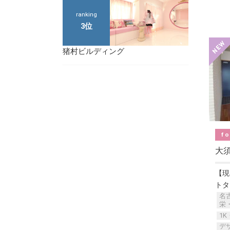
ranking
3位
猪村ビルディング
fo
大須
【現
トタ
名
栄
1K
デ