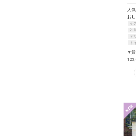
人気
おし
そ
2L
デ
ト
▼賃
123