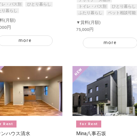
イレ・バス別
ひとり暮らし
トイレ・バス別
ひとり暮らし
たり暮らし
ふたり暮らし
ペット相談可能
料(月額)
▼賃料(月額)
,000円
75,000円
more
more
r Rent
for Rent
ウンハウス清水
Mina八事石坂