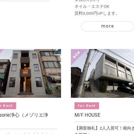
ネイル・エステOK
賃料3,000円UPします。
more
r Rent
for Rent
isorie浄心（メゾリエ浄
M/F HOUSE
）
【満室御礼】2人入居可！南向