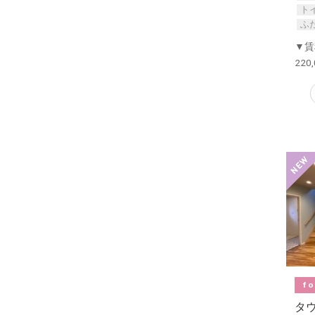
ト
ふ
▼賃
220
fo
タ