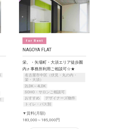
for Rent
NAGOYA FLAT
栄。・矢場町・大須エリア徒歩圏
内♬事務所利用ご相談可☆★
K
名古屋市中区（伏見・丸の内・
栄・大須）
2LDK～4LDK
SOHO・サロンご相談可
おすすめ
デザイナーズ物件
！
トイレ・バス別
▼賃料(月額)
183,000～185,000円