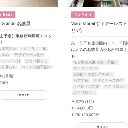
r Rent
for Rent
a Grande 名護屋
Viare storia(ヴィアーレス
リア)
去予定】事務所利用可！ペッ
！
栄エリアも徒歩圏内！１，２階
古屋市西区
1K・1R・1LDK
は人気のお惣菜店やお寿司屋さ
すすめ
デザイナーズ物件
も！！
イレ・バス別
ひとり暮らし
名古屋市東区（泉・高岳）
たり暮らし
ペット相談可能！
1K・1R・1LDK
SOHO・サロンご相談可
料(月額)
おすすめ
デザイナーズ物件
000円
トイレ・バス別
ひとり暮らし
ふたり暮らし
more
▼賃料(月額)
1R 94,000円
1LDK 120,000円
more