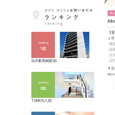
fo
Alb
【退
ト可
ranking
名
1位
お
ト
ふ
SLR東岡崎駅前
▼賃
88,
ranking
2位
TOMOS八田