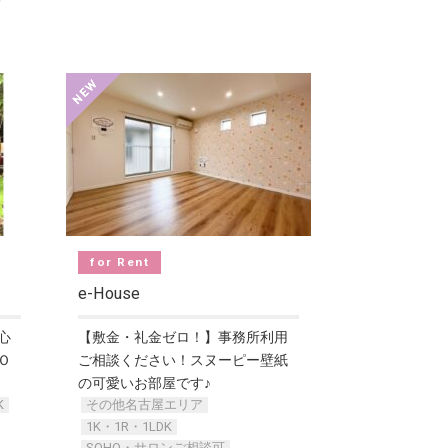
for Rent
e-House
心
【敷金・礼金ゼロ！】事務所利用
Ｏ
ご相談ください！スヌーピー壁紙
の可愛いお部屋です♪
K
その他名古屋エリア
1K・1R・1LDK
SOHO・サロンご相談可