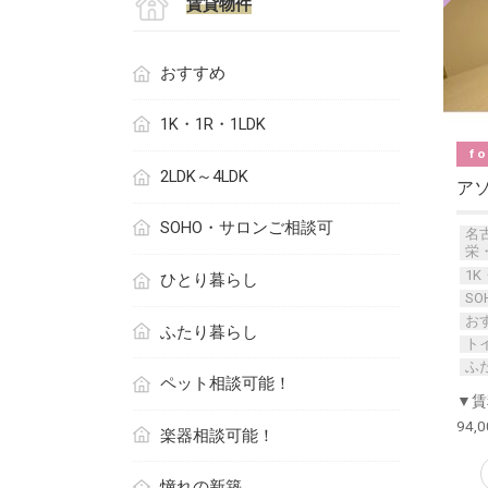
賃貸物件
おすすめ
1K・1R・1LDK
fo
2LDK～4LDK
ア
SOHO・サロンご相談可
名
栄
1K
ひとり暮らし
S
お
ふたり暮らし
ト
ふ
ペット相談可能！
▼賃
94,
楽器相談可能！
憧れの新築