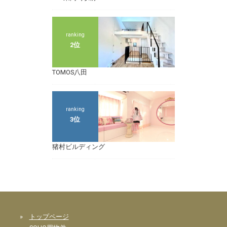
ranking
2位
TOMOS八田
ranking
3位
猪村ビルディング
»
トップページ