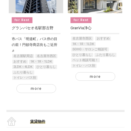
for Rent
for Rent
グランパセオ名駅那古野
GranVia浄心
名古屋市西区
おすすめ
市バス「明道町」バス停の目
1K・1R・1LDK
の前！円頓寺商店街もご近所
SOHO・サロンご相談可
♬
ひとり暮らし
ふたり暮らし
名古屋駅周辺
名古屋市西区
ペット相談可能！
おすすめ
1K・1R・1LDK
トイレ・バス別
2LDK～4LDK
ひとり暮らし
ふたり暮らし
more
トイレ・バス別
more
賃貸物件