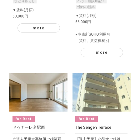
ひとり暮らし
ペット相談可能！
憧れの新築
▼賃料(月額)
▼賃料(月額)
60,000円
66,000円
more
●事務所SOHO利用可
賃料、共益費税別
more
for Rent
for Rent
ドゥナーレ名駅西
The Sengen Terrace
☆退去予定☆事務所ご相談可
【退去予定】小型犬ご相談