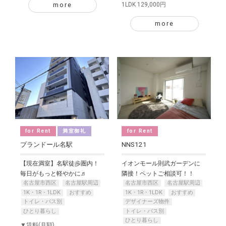
more
1LDK 129,000円
more
for Rent
満室御礼
for Rent
プランドール名駅
NNS121
【現在満室】名駅徒歩圏内！
イオンモール則武ガーデンに
毎日がもっと軽やかに♬
隣接！ペットご相談可！！
名古屋市西区
名古屋駅周辺
名古屋市西区
名古屋駅周辺
1K・1R・1LDK
おすすめ
1K・1R・1LDK
おすすめ
トイレ・バス別
デザイナーズ物件
ひとり暮らし
トイレ・バス別
ひとり暮らし
▼賃料(月額)