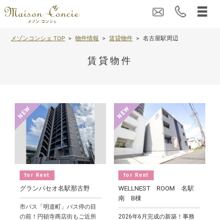
メゾンコンシェ TOP
物件情報
賃貸物件
名古屋駅周辺
賃貸物件
for Rent
for Rent
グランパセオ名駅那古野
WELLNEST ROOM 名駅
南 B棟
市バス「明道町」バス停の目
の前！円頓寺商店街もご近所
2026年6月完成の新築！事務