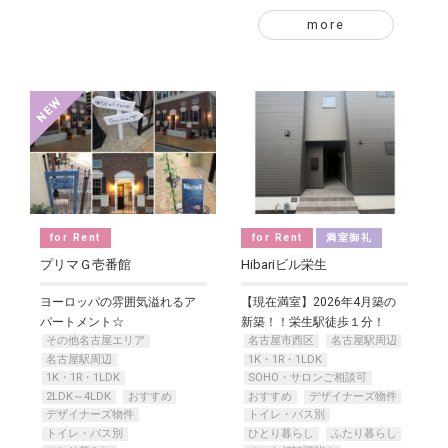
more
for Rent
for Rent
満室御礼
プリマＧ壱番館
Hibariビル栄生
ヨーロッパの雰囲気溢れるア
【現在満室】2026年4月築の
パートメント☆
新築！！栄生駅徒歩１分！
その他名古屋エリア
名古屋市西区
名古屋駅周辺
名古屋駅周辺
1K・1R・1LDK
1K・1R・1LDK
SOHO・サロンご相談可
2LDK～4LDK
おすすめ
おすすめ
デザイナーズ物件
デザイナーズ物件
トイレ・バス別
トイレ・バス別
ひとり暮らし
ふたり暮らし