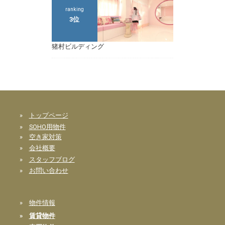
ranking
3位
猪村ビルディング
»
トップページ
»
SOHO用物件
»
空き家対策
»
会社概要
»
スタッフブログ
»
お問い合わせ
»
物件情報
»
賃貸物件