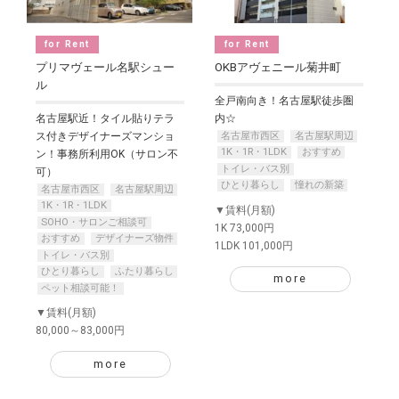
for Rent
for Rent
プリマヴェール名駅シュー
OKBアヴェニール菊井町
ル
全戸南向き！名古屋駅徒歩圏
名古屋駅近！タイル貼りテラ
内☆
名古屋市西区
名古屋駅周辺
ス付きデザイナーズマンショ
1K・1R・1LDK
おすすめ
ン！事務所利用OK（サロン不
トイレ・バス別
可）
ひとり暮らし
憧れの新築
名古屋市西区
名古屋駅周辺
1K・1R・1LDK
▼賃料(月額)
SOHO・サロンご相談可
1K 73,000円
おすすめ
デザイナーズ物件
1LDK 101,000円
トイレ・バス別
ひとり暮らし
ふたり暮らし
more
ペット相談可能！
▼賃料(月額)
80,000～83,000円
more