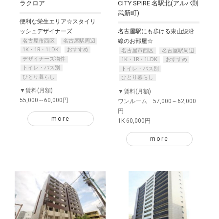
ラクロア
CITY SPIRE 名駅北(アルバ則
武新町)
便利な栄生エリア☆スタイリ
ッシュデザイナーズ
名古屋駅にも歩ける東山線沿
名古屋市西区
名古屋駅周辺
線のお部屋☆
1K・1R・1LDK
おすすめ
名古屋市西区
名古屋駅周辺
デザイナーズ物件
1K・1R・1LDK
おすすめ
トイレ・バス別
トイレ・バス別
ひとり暮らし
ひとり暮らし
▼賃料(月額)
▼賃料(月額)
55,000～60,000円
ワンルーム 57,000～62,000
円
more
1K 60,000円
more