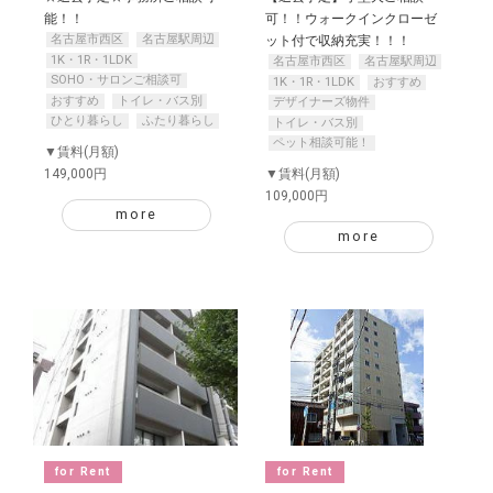
能！！
可！！ウォークインクローゼ
名古屋市西区
名古屋駅周辺
ット付で収納充実！！！
1K・1R・1LDK
名古屋市西区
名古屋駅周辺
SOHO・サロンご相談可
1K・1R・1LDK
おすすめ
おすすめ
トイレ・バス別
デザイナーズ物件
ひとり暮らし
ふたり暮らし
トイレ・バス別
ペット相談可能！
▼賃料(月額)
149,000円
▼賃料(月額)
109,000円
more
more
for Rent
for Rent