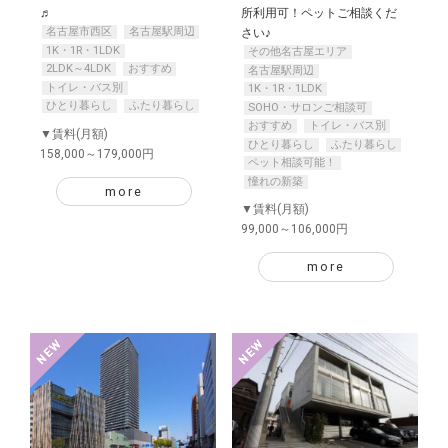
♬
所利用可！ペットご相談くだ
名古屋市西区
名古屋駅周辺
さい♪
1K・1R・1LDK
その他名古屋エリア
2LDK～4LDK
おすすめ
名古屋駅周辺
トイレ・バス別
1K・1R・1LDK
ひとり暮らし
ふたり暮らし
SOHO・サロンご相談可
おすすめ
トイレ・バス別
▼賃料(月額)
ひとり暮らし
ふたり暮らし
158,000～179,000円
ペット相談可能！
憧れの新築
more
▼賃料(月額)
99,000～106,000円
more