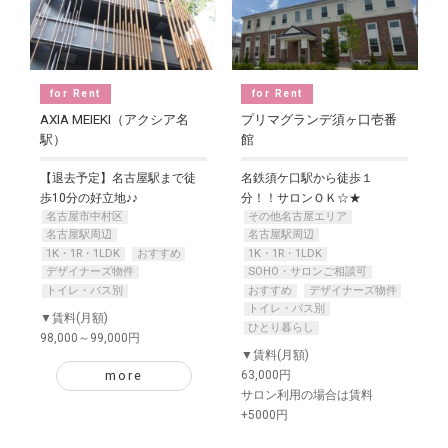
for Rent
for Rent
AXIA MEIEKI（アクシア名
プリマグランデ須ヶ口壱番
駅）
館
【退去予定】名古屋駅まで徒
名鉄須ケ口駅から徒歩１
歩10分の好立地♪♪
分！！サロンＯＫ☆★
名古屋市中村区
その他名古屋エリア
名古屋駅周辺
名古屋駅周辺
1K・1R・1LDK
おすすめ
1K・1R・1LDK
デザイナーズ物件
SOHO・サロンご相談可
トイレ・バス別
おすすめ
デザイナーズ物件
トイレ・バス別
▼賃料(月額)
ひとり暮らし
98,000～99,000円
▼賃料(月額)
more
63,000円
サロン利用の場合は賃料
+5000円