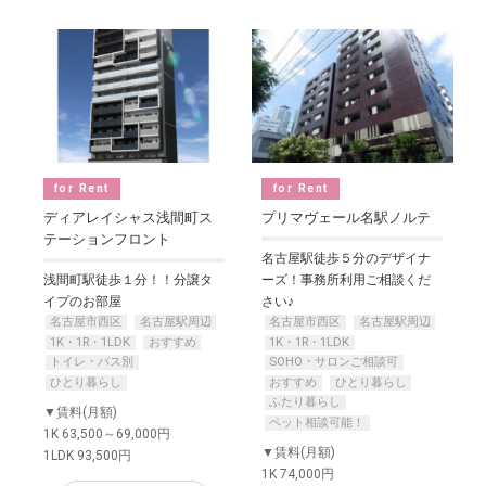
for Rent
for Rent
ディアレイシャス浅間町ス
プリマヴェール名駅ノルテ
テーションフロント
名古屋駅徒歩５分のデザイナ
浅間町駅徒歩１分！！分譲タ
ーズ！事務所利用ご相談くだ
イプのお部屋
さい♪
名古屋市西区
名古屋駅周辺
名古屋市西区
名古屋駅周辺
1K・1R・1LDK
おすすめ
1K・1R・1LDK
トイレ・バス別
SOHO・サロンご相談可
ひとり暮らし
おすすめ
ひとり暮らし
ふたり暮らし
▼賃料(月額)
ペット相談可能！
1K 63,500～69,000円
▼賃料(月額)
1LDK 93,500円
1K 74,000円