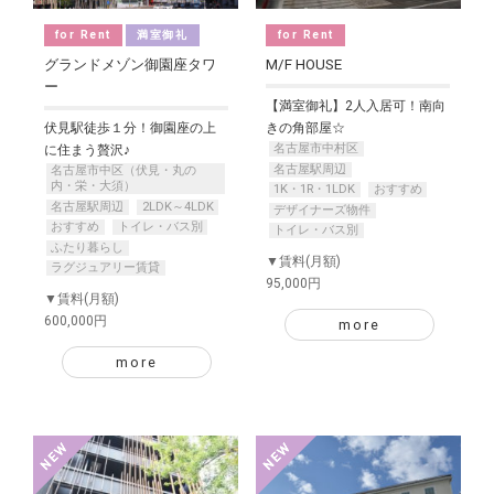
for Rent
満室御礼
for Rent
グランドメゾン御園座タワ
M/F HOUSE
ー
【満室御礼】2人入居可！南向
伏見駅徒歩１分！御園座の上
きの角部屋☆
名古屋市中村区
に住まう贅沢♪
名古屋駅周辺
名古屋市中区（伏見・丸の
内・栄・大須）
1K・1R・1LDK
おすすめ
名古屋駅周辺
2LDK～4LDK
デザイナーズ物件
おすすめ
トイレ・バス別
トイレ・バス別
ふたり暮らし
▼賃料(月額)
ラグジュアリー賃貸
95,000円
▼賃料(月額)
600,000円
more
more