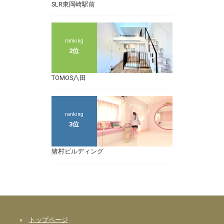
SLR東岡崎駅前
ranking
2位
TOMOS八田
ranking
3位
猪村ビルディング
»
トップページ