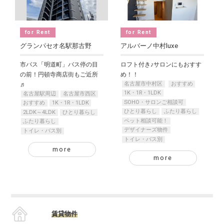
for Rent
for Rent
グランパセオ名駅那古野
アルバーノ中村luxe
市バス「明道町」バス停の目
ロフト付き♪サロンにもおすす
の前！円頓寺商店街もご近所
め！！
名古屋市中村区
おすすめ
♬
1K・1R・1LDK
名古屋駅周辺
名古屋市西区
SOHO・サロンご相談可
おすすめ
1K・1R・1LDK
ひとり暮らし
ふたり暮らし
2LDK～4LDK
ひとり暮らし
ペット相談可能！
ふたり暮らし
デザイナーズ物件
トイレ・バス別
トイレ・バス別
more
more
賃貸物件