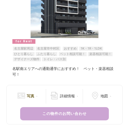
for Rent
名古屋駅周辺
名古屋市中村区
おすすめ
1K・1R・1LDK
ひとり暮らし
ふたり暮らし
ペット相談可能！
楽器相談可能！
デザイナーズ物件
トイレ・バス別
名駅南エリアへの通勤通学におすすめ！ ペット・楽器相談
可！
写真
詳細情報
地図
この物件のお問い合わせ