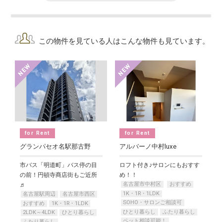
この物件を見ている人はこんな物件も見ています。
for Rent
for Rent
グランパセオ名駅那古野
アルバーノ中村luxe
市バス「明道町」バス停の目
ロフト付き♪サロンにもおすす
の前！円頓寺商店街もご近所
め！！
名古屋市中村区
おすすめ
♬
1K・1R・1LDK
名古屋駅周辺
名古屋市西区
SOHO・サロンご相談可
おすすめ
1K・1R・1LDK
ひとり暮らし
ふたり暮らし
2LDK～4LDK
ひとり暮らし
ペット相談可能！
ふたり暮らし