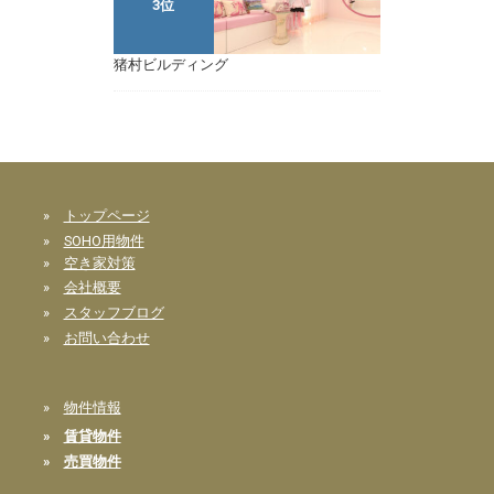
3位
猪村ビルディング
»
トップページ
»
SOHO用物件
»
空き家対策
»
会社概要
»
スタッフブログ
»
お問い合わせ
»
物件情報
»
賃貸物件
»
売買物件