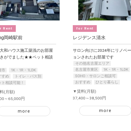
r Rent
for Rent
ving岡崎駅前
レジデンス清水
大和ハウス施工築浅のお部屋
サロン向けに2024年にリノベ
きがでました★★ペット相談
ョンされたお部屋です
その他名古屋エリア
名古屋市東区
1K・1R・1LDK
崎市
1K・1R・1LDK
SOHO・サロンご相談可
すすめ
トイレ・バス別
おすすめ
ひとり暮らし
ット相談可能！
▼賃料(月額)
料(月額)
37,400～38,500円
000～65,000円
more
more