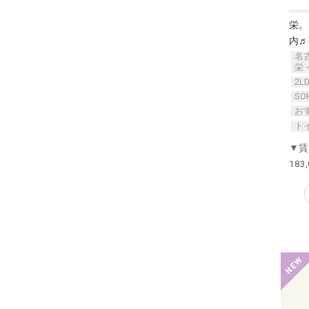
栄。
内♬
名
栄
2L
S
お
ト
▼賃
183