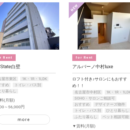
r Rent
for Rent
 State白壁
アルバーノ中村luxe
古屋市東区
1K・1R・1LDK
ロフト付き♪サロンにもおすす
すすめ
トイレ・バス別
め！！
とり暮らし
名古屋市中村区
1K・1R・1LD
SOHO・サロンご相談可
料(月額)
おすすめ
デザイナーズ物件
000～56,000円
トイレ・バス別
ひとり暮らし
ふたり暮らし
ペット相談可能
more
▼賃料(月額)