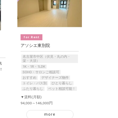
for Rent
アソシエ東別院
名古屋市中区（伏見・丸の内・
栄・大須）
名
1K・1R・1LDK
！
SOHO・サロンご相談可
おすすめ
デザイナーズ物件
トイレ・バス別
ひとり暮らし
ふたり暮らし
ペット相談可能！
▼賃料(月額)
94,000～146,000円
more