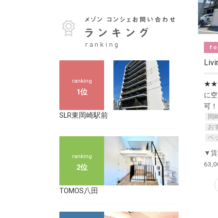
fo
Li
ranking
★★
1位
に空
可！
SLR東岡崎駅前
岡
お
ペ
▼賃
ranking
63,
2位
TOMOS八田