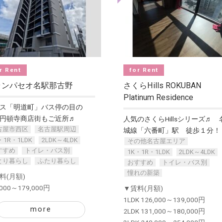
r Rent
for Rent
ランパセオ名駅那古野
さくらHills ROKUBAN
Platinum Residence
ス「明道町」バス停の目の
円頓寺商店街もご近所♬
人気のさくらHillsシリーズ♬ 
古屋市西区
名古屋駅周辺
城線「六番町」駅 徒歩１分！
・1R・1LDK
2LDK～4LDK
その他名古屋エリア
すすめ
トイレ・バス別
1K・1R・1LDK
2LDK～4LDK
とり暮らし
ふたり暮らし
おすすめ
トイレ・バス別
憧れの新築
料(月額)
,000～179,000円
▼賃料(月額)
1LDK 126,000～139,000円
more
2LDK 131,000～180,000円