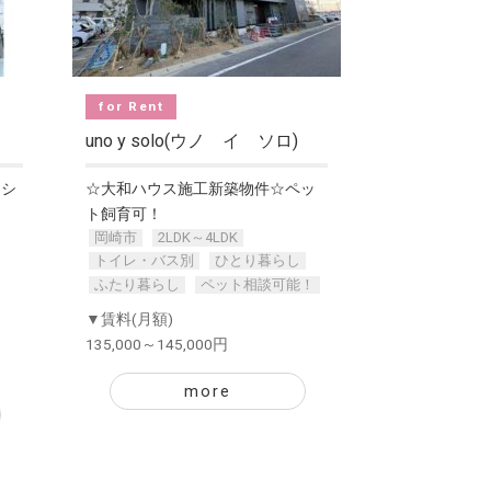
for Rent
uno y solo(ウノ イ ソロ)
ーシ
☆大和ハウス施工新築物件☆ペッ
ト飼育可！
岡崎市
2LDK～4LDK
トイレ・バス別
ひとり暮らし
ふたり暮らし
ペット相談可能！
▼賃料(月額)
135,000～145,000円
more