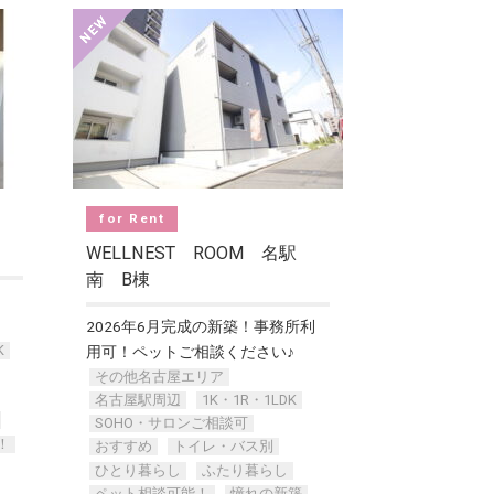
for Rent
WELLNEST ROOM 名駅
南 B棟
2026年6月完成の新築！事務所利
K
用可！ペットご相談ください♪
その他名古屋エリア
名古屋駅周辺
1K・1R・1LDK
SOHO・サロンご相談可
！
おすすめ
トイレ・バス別
ひとり暮らし
ふたり暮らし
ペット相談可能！
憧れの新築