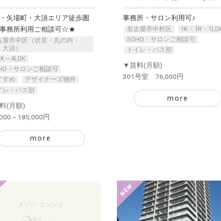
・矢場町・大須エリア徒歩圏
事務所・サロン利用可♪
名古屋市中村区
1K・1R・1LD
事務所利用ご相談可☆★
SOHO・サロンご相談可
古屋市中区（伏見・丸の内・
・大須）
トイレ・バス別
DK～4LDK
▼賃料(月額)
OHO・サロンご相談可
301号室 76,000円
すすめ
デザイナーズ物件
イレ・バス別
more
料(月額)
,000～185,000円
more