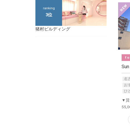
ranking
3位
猪村ビルディング
fo
Sun
名
お
ひ
▼賃
55,