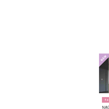
fo
NAG