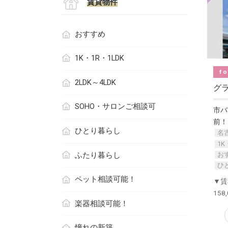
賃貸物件
おすすめ
1K・1R・1LDK
fo
2LDK～4LDK
グ
SOHO・サロンご相談可
市バ
前！
ひとり暮らし
名
1K
ふたり暮らし
お
ひ
ペット相談可能！
▼賃
158
楽器相談可能！
憧れの新築