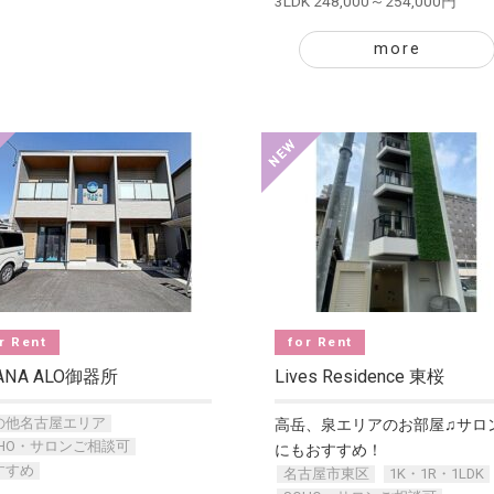
3LDK 248,000～254,000円
more
r Rent
for Rent
ANA ALO御器所
Lives Residence 東桜
の他名古屋エリア
高岳、泉エリアのお部屋♫サロ
OHO・サロンご相談可
にもおすすめ！
すすめ
名古屋市東区
1K・1R・1LDK