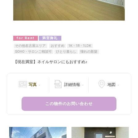
for Rent
満室御礼
その他名古屋エリア
おすすめ
1K・1R・1LDK
SOHO・サロンご相談可
ひとり暮らし
憧れの新築
【現在満室】ネイルサロンにもおすすめ♪
写真
詳細情報
地図
この物件のお問い合わせ