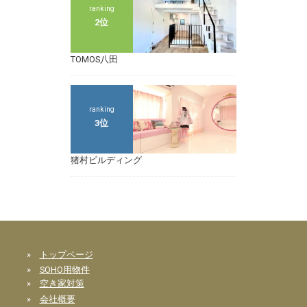
ranking
2位
TOMOS八田
ranking
3位
猪村ビルディング
»
トップページ
»
SOHO用物件
»
空き家対策
»
会社概要