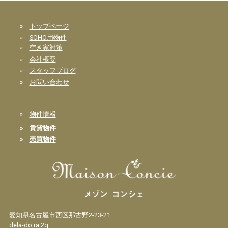
»
トップページ
»
SOHO用物件
»
空き家対策
»
会社概要
»
スタッフブログ
»
お問い合わせ
»
物件情報
»
賃貸物件
»
売買物件
愛知県名古屋市西区那古野2-23-21
dela-do:ra 2g