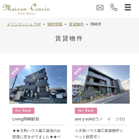
メゾンコンシェ TOP
物件情報
賃貸物件
岡崎市
賃貸物件
for Rent
for Rent
Living岡崎駅前
uno y solo(ウノ イ ソロ)
★★大和ハウス施工築浅のお
☆大和ハウス施工新築物件☆
部屋に空きがでました★★ペ
ペット飼育可！