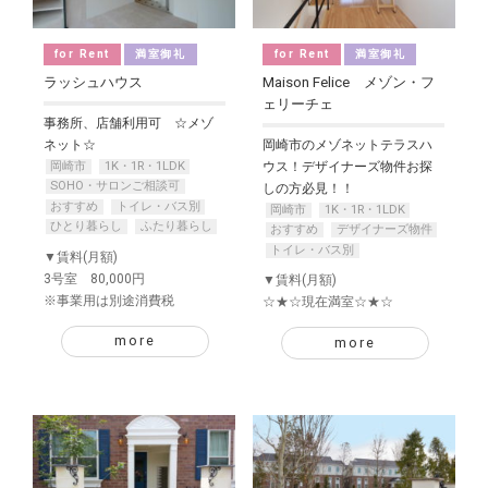
for Rent
満室御礼
for Rent
満室御礼
ラッシュハウス
Maison Felice メゾン・フ
ェリーチェ
事務所、店舗利用可 ☆メゾ
ネット☆
岡崎市のメゾネットテラスハ
岡崎市
1K・1R・1LDK
ウス！デザイナーズ物件お探
SOHO・サロンご相談可
しの方必見！！
おすすめ
トイレ・バス別
岡崎市
1K・1R・1LDK
ひとり暮らし
ふたり暮らし
おすすめ
デザイナーズ物件
トイレ・バス別
▼賃料(月額)
3号室 80,000円
▼賃料(月額)
※事業用は別途消費税
☆★☆現在満室☆★☆
more
more