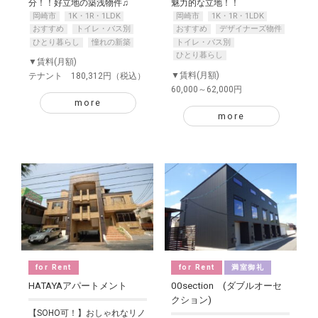
分！！好立地の築浅物件♫
魅力的な立地！！
岡崎市
1K・1R・1LDK
岡崎市
1K・1R・1LDK
おすすめ
トイレ・バス別
おすすめ
デザイナーズ物件
ひとり暮らし
憧れの新築
トイレ・バス別
ひとり暮らし
▼賃料(月額)
▼賃料(月額)
テナント 180,312円（税込）
60,000～62,000円
more
more
for Rent
for Rent
満室御礼
HATAYAアパートメント
00section (ダブルオーセ
クション)
【SOHO可！】おしゃれなリノ