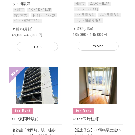
岡崎市
2LDK～4LDK
ット相談可！
トイレ・バス別
岡崎市
1K・1R・1LDK
ひとり暮らし
ふたり暮らし
おすすめ
トイレ・バス別
ペット相談可能！
ペット相談可能！
▼賃料(月額)
▼賃料(月額)
135,000～145,000円
63,000～65,000円
more
more
for Rent
for Rent
SLR東岡崎駅前
COZY岡崎柱町
名鉄線「東岡崎」駅 徒歩3
【退去予定】JR岡崎駅に近い