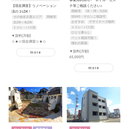
事業用利用可!! ネイル・エス
【現在満室】リノベーション
テ等ご相談ください♪
岡崎市
1K・1R・1LDK
済の３LDK！
SOHO・サロンご相談可
その他名古屋エリア
岡崎市
おすすめ
デザイナーズ物件
2LDK～4LDK
トイレ・バス別
トイレ・バス別
ひとり暮らし
▼賃料(月額)
ペット相談可能！
☆★☆現在満室☆★☆
憧れの新築
▼賃料(月額)
more
65,000円
more