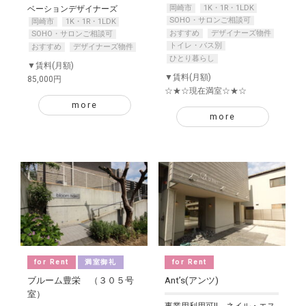
岡崎市
1K・1R・1LDK
ベーションデザイナーズ
SOHO・サロンご相談可
岡崎市
1K・1R・1LDK
おすすめ
デザイナーズ物件
SOHO・サロンご相談可
トイレ・バス別
おすすめ
デザイナーズ物件
ひとり暮らし
▼賃料(月額)
▼賃料(月額)
85,000円
☆★☆現在満室☆★☆
more
more
for Rent
満室御礼
for Rent
ブルーム豊栄 （３０５号
Ant’s(アンツ)
室）