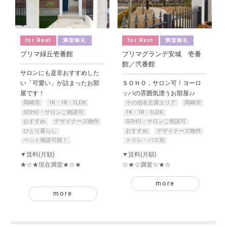
for Rent
満室御礼
for Rent
満室御礼
プリマ緑丘壱番館
プリマグランデ安城 壱番
館／弐番館
サロンにも是非おすすめした
い「可愛い」が詰まったお部
ＳＯＨＯ，サロン可！ヨーロ
屋です！
ッパの雰囲気漂うお部屋♪♪
岡崎市
1K・1R・1LDK
その他名古屋エリア
岡崎市
SOHO・サロンご相談可
1K・1R・1LDK
おすすめ
デザイナーズ物件
SOHO・サロンご相談可
ひとり暮らし
おすすめ
デザイナーズ物件
ペット相談可能！
トイレ・バス別
▼賃料(月額)
▼賃料(月額)
★☆★現在満室★☆★
☆★☆満室☆★☆
more
more