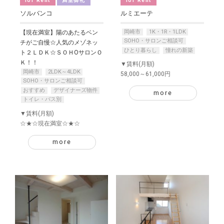
for Rent
満室御礼
for Rent
ソルバンコ
ルミエーテ
岡崎市
1K・1R・1LDK
【現在満室】陽のあたるベン
SOHO・サロンご相談可
チがご自慢☆人気のメゾネッ
ひとり暮らし
憧れの新築
ト２ＬＤＫ☆ＳＯＨOサロンＯ
Ｋ！！
▼賃料(月額)
岡崎市
2LDK～4LDK
58,000～61,000円
SOHO・サロンご相談可
おすすめ
デザイナーズ物件
more
トイレ・バス別
▼賃料(月額)
☆★☆現在満室☆★☆
more