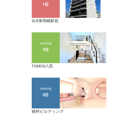
1位
SLR東岡崎駅前
ranking
2位
TOMOS八田
ranking
3位
猪村ビルディング