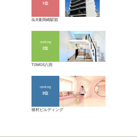
1位
SLR東岡崎駅前
ranking
2位
TOMOS八田
ranking
3位
猪村ビルディング