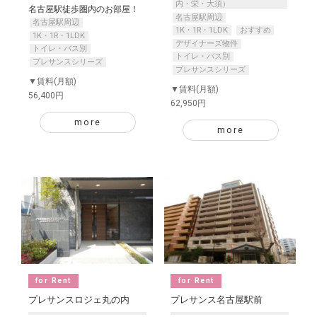
内・栄・大須）
名古屋駅徒歩圏内のお部屋！
名古屋駅周辺
名古屋駅周辺
1K・1R・1LDK
おすすめ
1K・1R・1LDK
デザイナーズ物件
トイレ・バス別
トイレ・バス別
プレサンスシリーズ
プレサンスシリーズ
▼賃料(月額)
▼賃料(月額)
56,400円
62,950円
more
more
for Rent
for Rent
プレサンスロジェ丸の内
プレサンス名古屋駅前