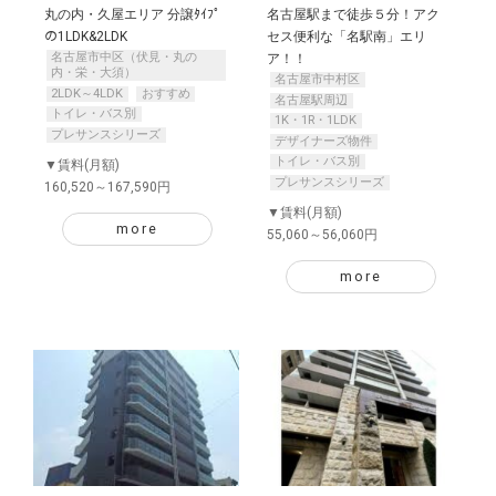
丸の内・久屋エリア 分譲ﾀｲﾌﾟ
名古屋駅まで徒歩５分！アク
の1LDK&2LDK
セス便利な「名駅南」エリ
名古屋市中区（伏見・丸の
ア！！
内・栄・大須）
名古屋市中村区
2LDK～4LDK
おすすめ
名古屋駅周辺
トイレ・バス別
1K・1R・1LDK
プレサンスシリーズ
デザイナーズ物件
トイレ・バス別
▼賃料(月額)
プレサンスシリーズ
160,520～167,590円
▼賃料(月額)
more
55,060～56,060円
more