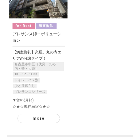
for Rent
満室御礼
プレサンス錦エボリューシ
ョン
【満室御礼】久屋、丸の内エ
リアの分譲タイプ！
名古屋市中区（伏見・丸の
内・栄・大須）
1K・1R・1LDK
トイレ・バス別
ひとり暮らし
プレサンスシリーズ
▼賃料(月額)
☆★☆現在満室☆★☆
more