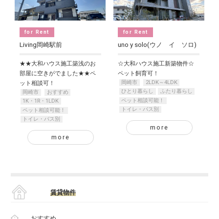
for Rent
for Rent
Living岡崎駅前
uno y solo(ウノ イ ソロ)
★★大和ハウス施工築浅のお
☆大和ハウス施工新築物件☆
部屋に空きがでました★★ペ
ペット飼育可！
岡崎市
2LDK～4LDK
ット相談可！
ひとり暮らし
ふたり暮らし
岡崎市
おすすめ
ペット相談可能！
1K・1R・1LDK
トイレ・バス別
ペット相談可能！
トイレ・バス別
more
more
賃貸物件
おすすめ