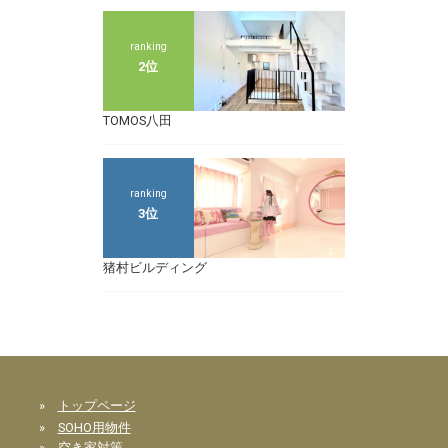
ranking
2位
TOMOS八田
ranking
3位
猪村ビルディング
»
トップページ
»
SOHO用物件
»
空き家対策