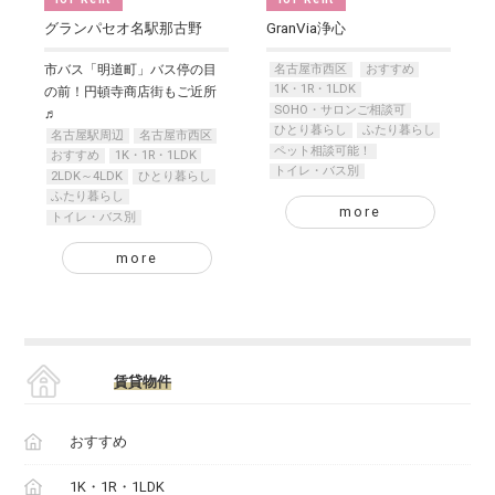
グランパセオ名駅那古野
GranVia浄心
名古屋市西区
おすすめ
市バス「明道町」バス停の目
1K・1R・1LDK
の前！円頓寺商店街もご近所
SOHO・サロンご相談可
♬
ひとり暮らし
ふたり暮らし
名古屋駅周辺
名古屋市西区
ペット相談可能！
おすすめ
1K・1R・1LDK
トイレ・バス別
2LDK～4LDK
ひとり暮らし
ふたり暮らし
more
トイレ・バス別
more
賃貸物件
おすすめ
1K・1R・1LDK