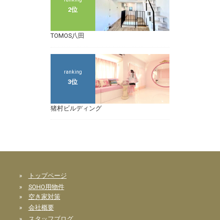
2位
TOMOS八田
ranking
3位
猪村ビルディング
»
トップページ
»
SOHO用物件
»
空き家対策
»
会社概要
»
スタッフブログ