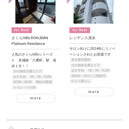
for Rent
for Rent
さくらHills ROKUBAN
レジデンス清水
Platinum Residence
サロン向けに2024年にリノベ
人気のさくらHillsシリーズ
ーションされたお部屋です
名古屋市東区
♬ 名城線「六番町」駅 徒
その他名古屋エリア
歩１分！！
おすすめ
1K・1R・1LDK
その他名古屋エリア
SOHO・サロンご相談可
おすすめ
1K・1R・1LDK
ひとり暮らし
2LDK～4LDK
憧れの新築
トイレ・バス別
more
more