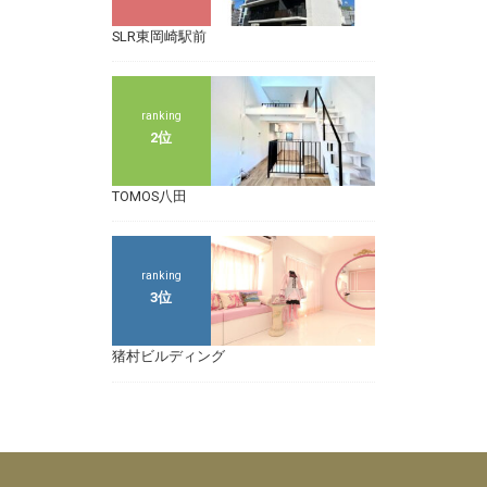
SLR東岡崎駅前
ranking
2位
TOMOS八田
ranking
3位
猪村ビルディング