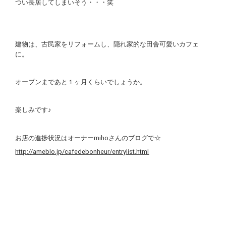
つい長居してしまいそう・・・笑
建物は、古民家をリフォームし、隠れ家的な田舎可愛いカフェ
に。
オープンまであと１ヶ月くらいでしょうか。
楽しみです♪
お店の進捗状況はオーナーmihoさんのブログで☆
http://ameblo.jp/cafedebonheur/entrylist.html