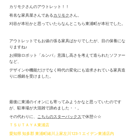
カリモクさんのアウトレット！！
有名な家具屋さんである
カリモク
さん。
刈谷が本社かと思っていたらなんとこちら東浦町が本社でした。
アウトレットでもお値の張る家具ばかりでしたが、目の保養にな
りますね♪
お掃除ロボット「ルンバ」意識し高さを考えて造られたソファー
など、
デザインや機能だけでなく時代の変化にも追求されている家具造
りに感銘を受けました。
最後に東浦のイオンにも寄ってみようかなと思っていたのです
が、駐車場が大混雑で諦めました・・。
その代わりに、
こちらのスターバックス
で休憩☆☆
ＴＳＵＴＡＹＡ東浦店
愛知県 知多郡 東浦町緒川上家左川123-1 エイデン東浦店内