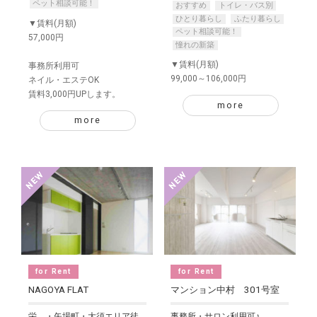
ペット相談可能！
おすすめ
トイレ・バス別
ひとり暮らし
ふたり暮らし
▼賃料(月額)
ペット相談可能！
57,000円
憧れの新築
▼賃料(月額)
事務所利用可
99,000～106,000円
ネイル・エステOK
賃料3,000円UPします。
more
more
for Rent
for Rent
NAGOYA FLAT
マンション中村 301号室
栄。・矢場町・大須エリア徒
事務所・サロン利用可♪