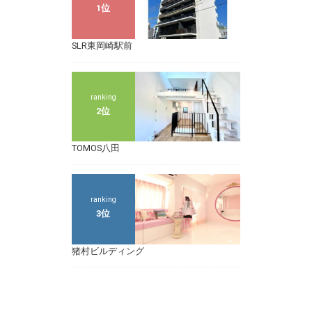
1位
SLR東岡崎駅前
ranking
2位
TOMOS八田
ranking
3位
猪村ビルディング