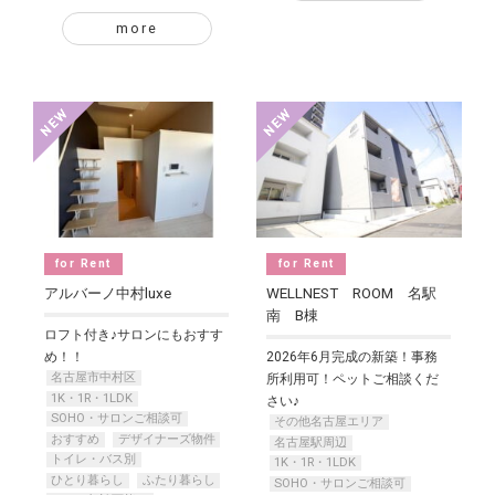
more
for Rent
for Rent
アルバーノ中村luxe
WELLNEST ROOM 名駅
南 B棟
ロフト付き♪サロンにもおすす
め！！
2026年6月完成の新築！事務
名古屋市中村区
所利用可！ペットご相談くだ
1K・1R・1LDK
さい♪
SOHO・サロンご相談可
その他名古屋エリア
おすすめ
デザイナーズ物件
名古屋駅周辺
トイレ・バス別
1K・1R・1LDK
ひとり暮らし
ふたり暮らし
SOHO・サロンご相談可