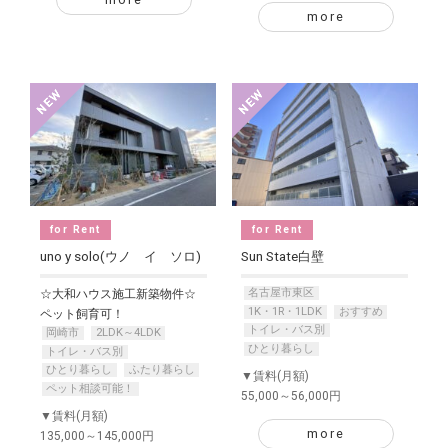
more
for Rent
for Rent
uno y solo(ウノ イ ソロ)
Sun State白壁
名古屋市東区
☆大和ハウス施工新築物件☆
1K・1R・1LDK
おすすめ
ペット飼育可！
トイレ・バス別
岡崎市
2LDK～4LDK
ひとり暮らし
トイレ・バス別
ひとり暮らし
ふたり暮らし
▼賃料(月額)
ペット相談可能！
55,000～56,000円
▼賃料(月額)
more
135,000～145,000円