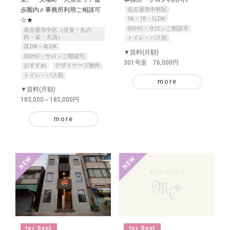
名古屋市中村区
歩圏内♬事務所利用ご相談可
1K・1R・1LDK
☆★
SOHO・サロンご相談可
名古屋市中区（伏見・丸の
内・栄・大須）
トイレ・バス別
2LDK～4LDK
▼賃料(月額)
SOHO・サロンご相談可
301号室 76,000円
おすすめ
デザイナーズ物件
トイレ・バス別
more
▼賃料(月額)
183,000～185,000円
more
for Rent
for Rent