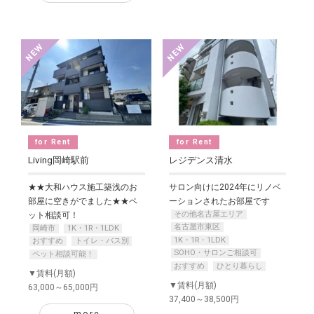
for Rent
for Rent
Living岡崎駅前
レジデンス清水
★★大和ハウス施工築浅のお
サロン向けに2024年にリノベ
部屋に空きがでました★★ペ
ーションされたお部屋です
その他名古屋エリア
ット相談可！
名古屋市東区
岡崎市
1K・1R・1LDK
1K・1R・1LDK
おすすめ
トイレ・バス別
SOHO・サロンご相談可
ペット相談可能！
おすすめ
ひとり暮らし
▼賃料(月額)
▼賃料(月額)
63,000～65,000円
37,400～38,500円
more