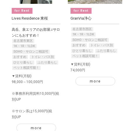
for Rent
for Rent
Lives Residence 東桜
GranVia浄心
名古屋市西区
高岳、泉エリアのお部屋♫サロ
1K・1R・1LDK
ンにもおすすめ！
SOHO・サロンご相談可
名古屋市東区
おすすめ
トイレ・バス別
1K・1R・1LDK
ひとり暮らし
ふたり暮らし
SOHO・サロンご相談可
ペット相談可能！
おすすめ
トイレ・バス別
ひとり暮らし
ふたり暮らし
▼賃料(月額)
ペット相談可能！
74,000円
▼賃料(月額)
more
98,000～100,000円
※事務所利用賃料10,000円(税
別)UP
※サロン系は15,000円(税
別)UP
more