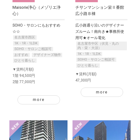
Maisorie浄心（メゾリエ浄
チサンマンション栄Ⅱ番館
心）
広小路Ｂ棟
SOHO・サロンにもおすすめ
広小路通り沿いのデザイナー
☆☆
ズルーム！南向き★事務所使
名古屋市西区
用可★オール電化
1K・1R・1LDK
名古屋市中区（伏見・丸の
内・栄・大須）
SOHO・サロンご相談可
1K・1R・1LDK
おすすめ
デザイナーズ物件
SOHO・サロンご相談可
ひとり暮らし
ひとり暮らし
▼賃料(月額)
▼賃料(月額)
1階 94,500円
47,300円
2階 77,000円
more
more