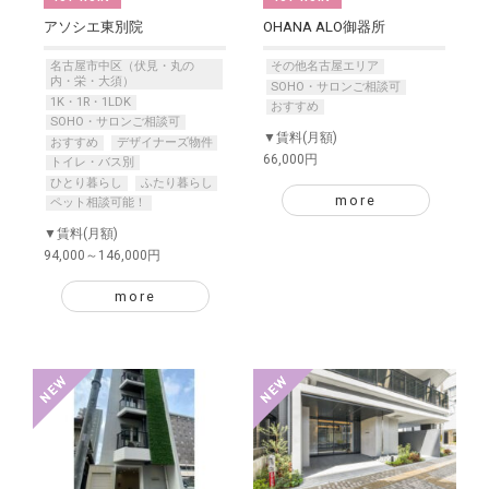
アソシエ東別院
OHANA ALO御器所
名古屋市中区（伏見・丸の
その他名古屋エリア
内・栄・大須）
SOHO・サロンご相談可
1K・1R・1LDK
おすすめ
SOHO・サロンご相談可
▼賃料(月額)
おすすめ
デザイナーズ物件
66,000円
トイレ・バス別
ひとり暮らし
ふたり暮らし
more
ペット相談可能！
▼賃料(月額)
94,000～146,000円
more