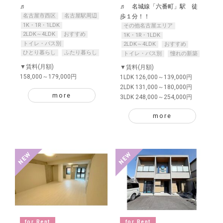
♬
♬ 名城線「六番町」駅 徒
名古屋市西区
名古屋駅周辺
歩１分！！
1K・1R・1LDK
その他名古屋エリア
2LDK～4LDK
おすすめ
1K・1R・1LDK
トイレ・バス別
2LDK～4LDK
おすすめ
ひとり暮らし
ふたり暮らし
トイレ・バス別
憧れの新築
▼賃料(月額)
▼賃料(月額)
158,000～179,000円
1LDK 126,000～139,000円
2LDK 131,000～180,000円
more
3LDK 248,000～254,000円
more
for Rent
for Rent