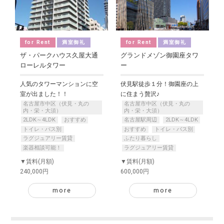
for Rent
満室御礼
for Rent
満室御礼
ザ・パークハウス久屋大通
グランドメゾン御園座タワ
ローレルタワー
ー
人気のタワーマンションに空
伏見駅徒歩１分！御園座の上
室が出ました！！
に住まう贅沢♪
名古屋市中区（伏見・丸の
名古屋市中区（伏見・丸の
内・栄・大須）
内・栄・大須）
2LDK～4LDK
おすすめ
名古屋駅周辺
2LDK～4LDK
トイレ・バス別
おすすめ
トイレ・バス別
ラグジュアリー賃貸
ふたり暮らし
楽器相談可能！
ラグジュアリー賃貸
▼賃料(月額)
▼賃料(月額)
240,000円
600,000円
more
more