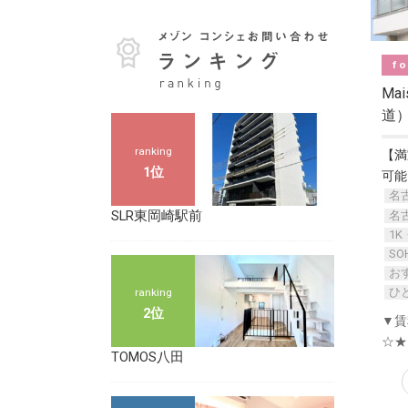
fo
Ma
道
ranking
【満
1位
可能
名
SLR東岡崎駅前
名
1K
S
お
ひ
ranking
2位
▼賃
☆★
TOMOS八田