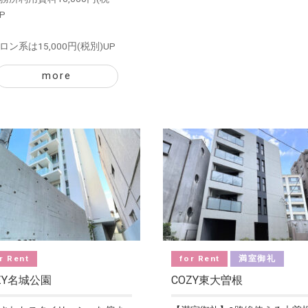
P
ロン系は15,000円(税別)UP
more
r Rent
for Rent
満室御礼
ZY名城公園
COZY東大曽根