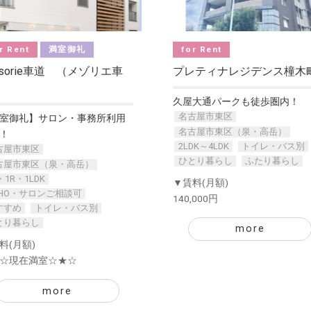
r Rent
満室御礼
for Rent
isorie車道 （メゾリエ車
プレティナレジデンス橦木
）
久屋大通パークも徒歩圏内！
名古屋市東区
室御礼】サロン・事務所利用
名古屋市東区（泉・高岳）
！
2LDK～4LDK
トイレ・バス別
古屋市東区
ひとり暮らし
ふたり暮らし
古屋市東区（泉・高岳）
・1R・1LDK
▼賃料(月額)
OHO・サロンご相談可
140,000円
すすめ
トイレ・バス別
とり暮らし
more
料(月額)
☆現在満室☆★☆
more