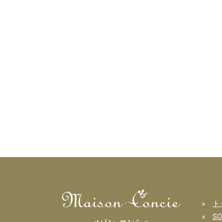
»
ト
»
S