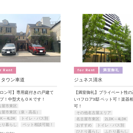
r Rent
for Rent
満室御礼
イタウン車道
ジュネス清水
ロン可】専用庭付きの戸建て
【満室御礼】プライベート性の
プ！中型犬もＯＫです！
い1フロア3邸 ペット可！楽器
古屋市東区
可！
古屋市東区（泉・高岳）
その他名古屋エリア
DK～4LDK
トイレ・バス別
名古屋市東区
2LDK～4LDK
たり暮らし
ペット相談可能！
おすすめ
トイレ・バス別
ひとり暮らし
ふたり暮らし