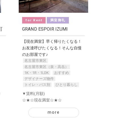
for Rent
満室御礼
町
GRAND ESPOIR IZUMI
【現在満室】早く帰りたくなる！
お友達呼びたくなる！そんな自慢
のお部屋です♪
名古屋市東区
名古屋市東区（泉・高岳）
1K・1R・1LDK
おすすめ
デザイナーズ物件
トイレ・バス別
ひとり暮らし
▼賃料(月額)
☆★☆現在満室☆★☆
more