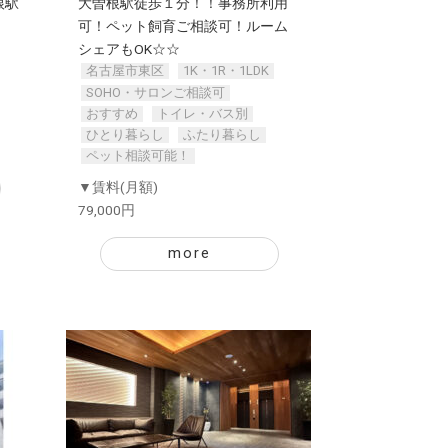
根駅
大曽根駅徒歩１分！！事務所利用
可！ペット飼育ご相談可！ルーム
シェアもOK☆☆
名古屋市東区
1K・1R・1LDK
SOHO・サロンご相談可
おすすめ
トイレ・バス別
ひとり暮らし
ふたり暮らし
ペット相談可能！
▼賃料(月額)
79,000円
more