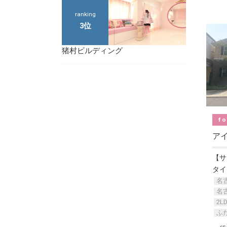
ranking
3位
猪村ビルディング
fo
ア
【サ
タイ
名
名
2L
ふ