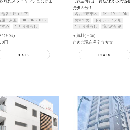
されたスタイリッシュな佇ま
【満室御礼】3路線使える大曽
徒歩５分！
の他名古屋エリア
名古屋市東区
1K・1R・1LDK
古屋市東区
1K・1R・1LDK
おすすめ
トイレ・バス別
すすめ
ひとり暮らし
ひとり暮らし
憧れの新築
料(月額)
▼賃料(月額)
000円
☆★☆現在満室☆★☆
more
more