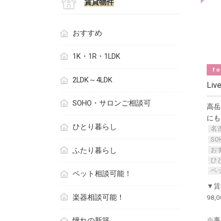
賃貸物件
おすすめ
1K・1R・1LDK
fo
2LDK～4LDK
Liv
SOHO・サロンご相談可
高岳
にも
ひとり暮らし
名
S
ふたり暮らし
お
ひ
ペ
ペット相談可能！
▼賃
楽器相談可能！
98,
憧れの新築
※事