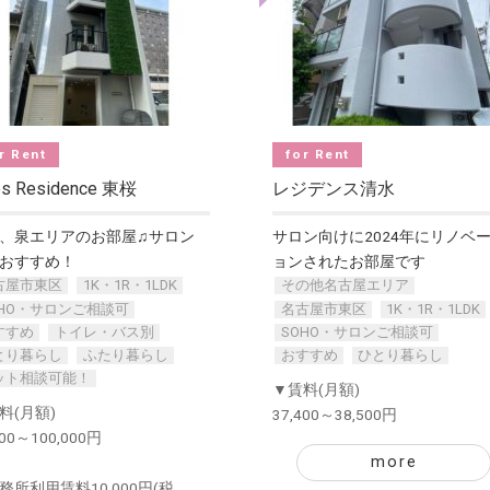
r Rent
for Rent
es Residence 東桜
レジデンス清水
、泉エリアのお部屋♫サロン
サロン向けに2024年にリノベ
おすすめ！
ョンされたお部屋です
古屋市東区
1K・1R・1LDK
その他名古屋エリア
OHO・サロンご相談可
名古屋市東区
1K・1R・1LDK
すすめ
トイレ・バス別
SOHO・サロンご相談可
とり暮らし
ふたり暮らし
おすすめ
ひとり暮らし
ット相談可能！
▼賃料(月額)
料(月額)
37,400～38,500円
000～100,000円
more
務所利用賃料10,000円(税