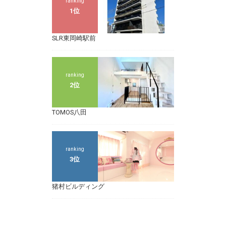
ranking
1位
SLR東岡崎駅前
ranking
2位
TOMOS八田
ranking
3位
猪村ビルディング