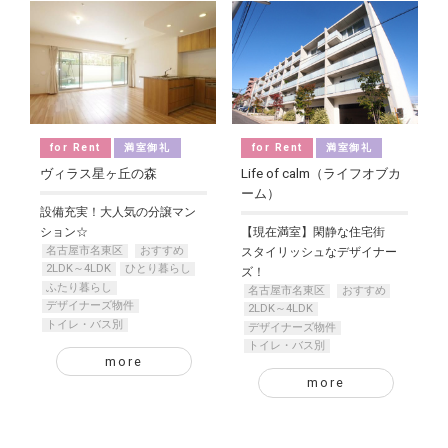
for Rent
満室御礼
for Rent
満室御礼
ヴィラス星ヶ丘の森
Life of calm（ライフオブカ
ーム）
設備充実！大人気の分譲マン
ション☆
【現在満室】閑静な住宅街
名古屋市名東区
おすすめ
スタイリッシュなデザイナー
2LDK～4LDK
ひとり暮らし
ズ！
ふたり暮らし
名古屋市名東区
おすすめ
デザイナーズ物件
2LDK～4LDK
トイレ・バス別
デザイナーズ物件
トイレ・バス別
more
more