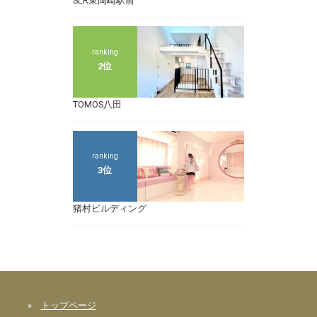
SLR東岡崎駅前
ranking
2位
TOMOS八田
ranking
3位
猪村ビルディング
»
トップページ