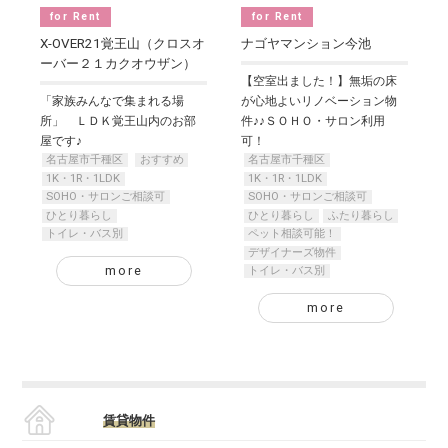
for Rent
for Rent
X-OVER21覚王山（クロスオ
ナゴヤマンション今池
ーバー２１カクオウザン）
【空室出ました！】無垢の床
「家族みんなで集まれる場
が心地よいリノベーション物
所」 ＬＤＫ覚王山内のお部
件♪♪ＳＯＨＯ・サロン利用
屋です♪
可！
名古屋市千種区
おすすめ
名古屋市千種区
1K・1R・1LDK
1K・1R・1LDK
SOHO・サロンご相談可
SOHO・サロンご相談可
ひとり暮らし
ひとり暮らし
ふたり暮らし
トイレ・バス別
ペット相談可能！
デザイナーズ物件
more
トイレ・バス別
more
賃貸物件