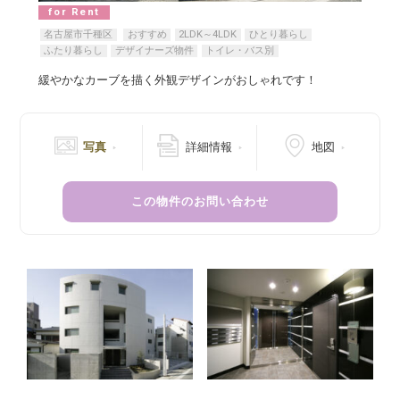
for Rent
名古屋市千種区
おすすめ
2LDK～4LDK
ひとり暮らし
ふたり暮らし
デザイナーズ物件
トイレ・バス別
緩やかなカーブを描く外観デザインがおしゃれです！
写真
詳細情報
地図
この物件のお問い合わせ