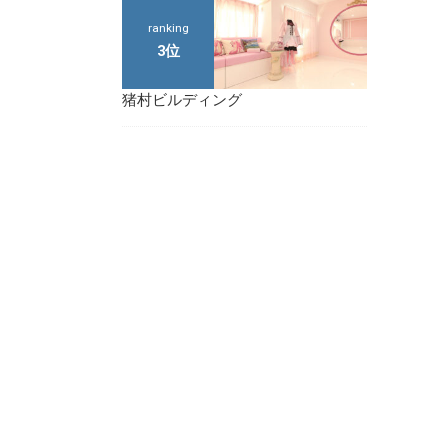
ranking
3位
猪村ビルディング