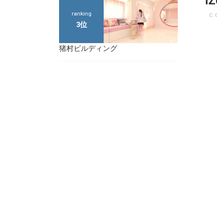
I
c
ranking
3位
猪村ビルディング