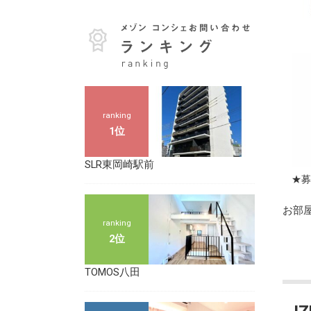
ranking
1位
SLR東岡崎駅前
★募
お部
ranking
2位
TOMOS八田