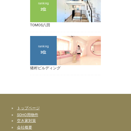
ranking
2位
TOMOS八田
ranking
3位
猪村ビルディング
»
トップページ
»
SOHO用物件
»
空き家対策
»
会社概要