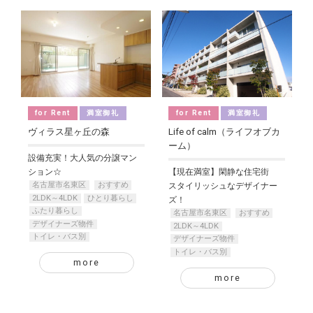
for Rent
満室御礼
for Rent
満室御礼
ヴィラス星ヶ丘の森
Life of calm（ライフオブカ
ーム）
設備充実！大人気の分譲マン
ション☆
【現在満室】閑静な住宅街
名古屋市名東区
おすすめ
スタイリッシュなデザイナー
2LDK～4LDK
ひとり暮らし
ズ！
ふたり暮らし
名古屋市名東区
おすすめ
デザイナーズ物件
2LDK～4LDK
トイレ・バス別
デザイナーズ物件
トイレ・バス別
more
more