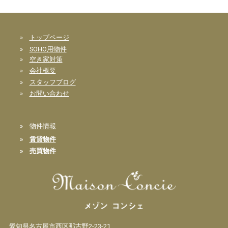
»
トップページ
»
SOHO用物件
»
空き家対策
»
会社概要
»
スタッフブログ
»
お問い合わせ
»
物件情報
»
賃貸物件
»
売買物件
愛知県名古屋市西区那古野2-23-21