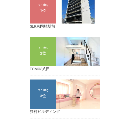
ranking
1位
SLR東岡崎駅前
ranking
2位
TOMOS八田
ranking
3位
猪村ビルディング