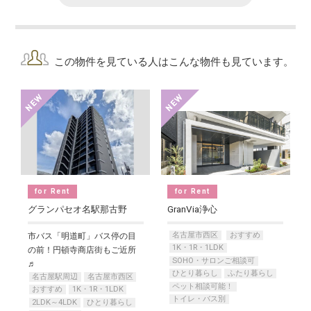
この物件を見ている人はこんな物件も見ています。
for Rent
for Rent
グランパセオ名駅那古野
GranVia浄心
名古屋市西区
おすすめ
市バス「明道町」バス停の目
1K・1R・1LDK
の前！円頓寺商店街もご近所
SOHO・サロンご相談可
♬
ひとり暮らし
ふたり暮らし
名古屋駅周辺
名古屋市西区
ペット相談可能！
おすすめ
1K・1R・1LDK
トイレ・バス別
2LDK～4LDK
ひとり暮らし