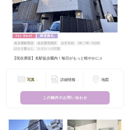
for Rent
満室御礼
名古屋駅周辺
名古屋市西区
おすすめ
1K・1R・1LDK
ひとり暮らし
トイレ・バス別
【現在満室】名駅徒歩圏内！毎日がもっと軽やかに♬
写真
詳細情報
地図
この物件のお問い合わせ