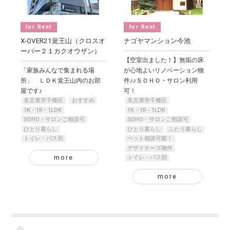
for Rent
for Rent
X-OVER21覚王山（クロスオ
ナゴヤマンション今池
ーバー２１カクオウザン）
【空室出ました！】無垢の床
「家族みんなで集まれる場
が心地よいリノベーション物
所」 ＬＤＫ覚王山内のお部
件♪♪ＳＯＨＯ・サロン利用
屋です♪
可！
名古屋市千種区
おすすめ
名古屋市千種区
1K・1R・1LDK
1K・1R・1LDK
SOHO・サロンご相談可
SOHO・サロンご相談可
ひとり暮らし
ひとり暮らし
ふたり暮らし
トイレ・バス別
ペット相談可能！
デザイナーズ物件
more
トイレ・バス別
more