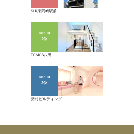
SLR東岡崎駅前
ranking
2位
TOMOS八田
ranking
3位
猪村ビルディング