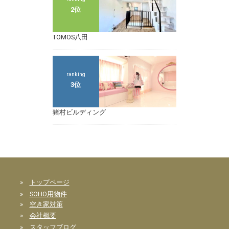
2位
TOMOS八田
ranking
3位
猪村ビルディング
»
トップページ
»
SOHO用物件
»
空き家対策
»
会社概要
»
スタッフブログ