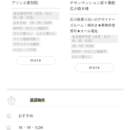
アソシエ東別院
チサンマンション栄Ⅱ番館
広小路Ｂ棟
名古屋市中区（伏見・丸の
内・栄・大須）
広小路通り沿いのデザイナー
おすすめ
1K・1R・1LDK
ズルーム！南向き★事務所使
SOHO・サロンご相談可
用可★オール電化
ひとり暮らし
ふたり暮らし
名古屋市中区（伏見・丸の
ペット相談可能！
内・栄・大須）
デザイナーズ物件
1K・1R・1LDK
トイレ・バス別
SOHO・サロンご相談可
ひとり暮らし
more
more
賃貸物件
おすすめ
1K・1R・1LDK