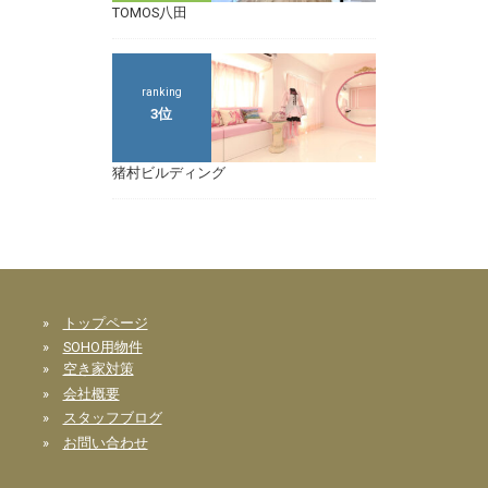
TOMOS八田
ranking
3位
猪村ビルディング
»
トップページ
»
SOHO用物件
»
空き家対策
»
会社概要
»
スタッフブログ
»
お問い合わせ