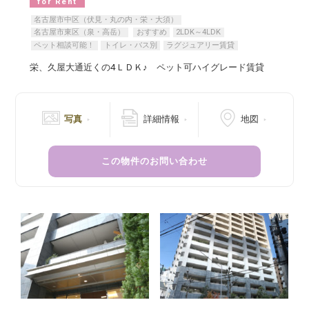
for Rent
名古屋市中区（伏見・丸の内・栄・大須）
名古屋市東区（泉・高岳）
おすすめ
2LDK～4LDK
ペット相談可能！
トイレ・バス別
ラグジュアリー賃貸
栄、久屋大通近くの4ＬＤＫ♪ ペット可ハイグレード賃貸
写真
詳細情報
地図
この物件のお問い合わせ