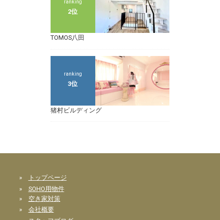
ranking
2位
TOMOS八田
ranking
3位
猪村ビルディング
»
トップページ
»
SOHO用物件
»
空き家対策
»
会社概要