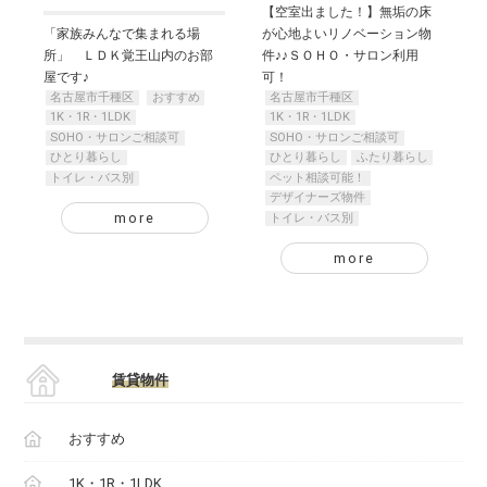
【空室出ました！】無垢の床
「家族みんなで集まれる場
が心地よいリノベーション物
所」 ＬＤＫ覚王山内のお部
件♪♪ＳＯＨＯ・サロン利用
屋です♪
可！
名古屋市千種区
おすすめ
名古屋市千種区
1K・1R・1LDK
1K・1R・1LDK
SOHO・サロンご相談可
SOHO・サロンご相談可
ひとり暮らし
ひとり暮らし
ふたり暮らし
トイレ・バス別
ペット相談可能！
デザイナーズ物件
more
トイレ・バス別
more
賃貸物件
おすすめ
1K・1R・1LDK