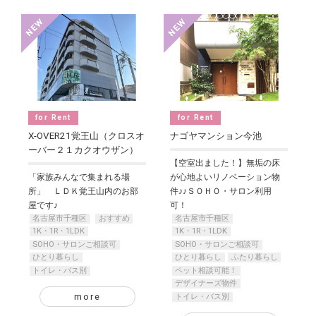
for Rent
for Rent
X-OVER21覚王山（クロスオ
ナゴヤマンション今池
ーバー２１カクオウザン）
【空室出ました！】無垢の床
「家族みんなで集まれる場
が心地よいリノベーション物
所」 ＬＤＫ覚王山内のお部
件♪♪ＳＯＨＯ・サロン利用
屋です♪
可！
名古屋市千種区
おすすめ
名古屋市千種区
1K・1R・1LDK
1K・1R・1LDK
SOHO・サロンご相談可
SOHO・サロンご相談可
ひとり暮らし
ひとり暮らし
ふたり暮らし
トイレ・バス別
ペット相談可能！
デザイナーズ物件
more
トイレ・バス別