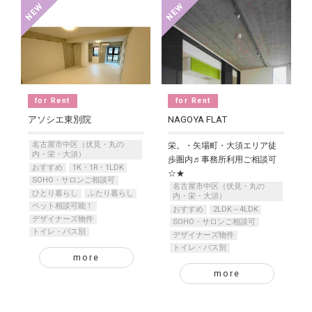
for Rent
for Rent
アソシエ東別院
NAGOYA FLAT
名古屋市中区（伏見・丸の
栄。・矢場町・大須エリア徒
内・栄・大須）
歩圏内♬事務所利用ご相談可
おすすめ
1K・1R・1LDK
☆★
SOHO・サロンご相談可
名古屋市中区（伏見・丸の
ひとり暮らし
ふたり暮らし
内・栄・大須）
ペット相談可能！
おすすめ
2LDK～4LDK
デザイナーズ物件
SOHO・サロンご相談可
トイレ・バス別
デザイナーズ物件
トイレ・バス別
more
more