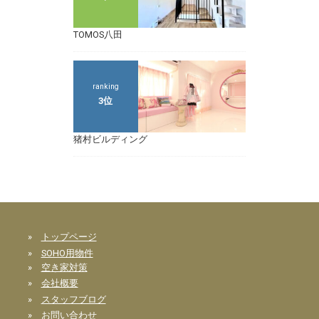
TOMOS八田
ranking
3位
猪村ビルディング
»
トップページ
»
SOHO用物件
»
空き家対策
»
会社概要
»
スタッフブログ
»
お問い合わせ