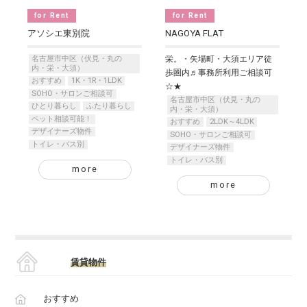
for Rent
for Rent
アソシエ東別院
NAGOYA FLAT
名古屋市中区（伏見・丸の
栄。・矢場町・大須エリア徒
内・栄・大須）
歩圏内♬事務所利用ご相談可
おすすめ
1K・1R・1LDK
☆★
SOHO・サロンご相談可
名古屋市中区（伏見・丸の
ひとり暮らし
ふたり暮らし
内・栄・大須）
ペット相談可能！
おすすめ
2LDK～4LDK
デザイナーズ物件
SOHO・サロンご相談可
トイレ・バス別
デザイナーズ物件
トイレ・バス別
more
more
賃貸物件
おすすめ