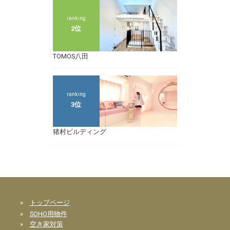
ranking
2位
TOMOS八田
ranking
3位
猪村ビルディング
»
トップページ
»
SOHO用物件
»
空き家対策