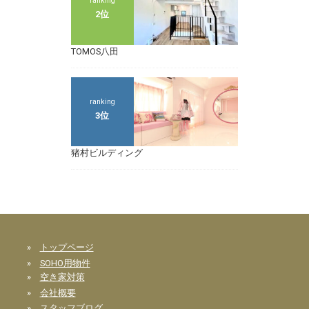
ranking
2位
TOMOS八田
ranking
3位
猪村ビルディング
»
トップページ
»
SOHO用物件
»
空き家対策
»
会社概要
»
スタッフブログ